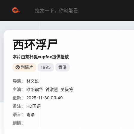
西环浮尸
本片由茶杯狐cupfox提供播放
剧情片
1995
香港
导演：
林义雄
主演：
欧阳震华
钟淑慧
吴毅将
更新：
2025-11-30 03:49
备注：
HD国语
语言：
粤语
剧情：