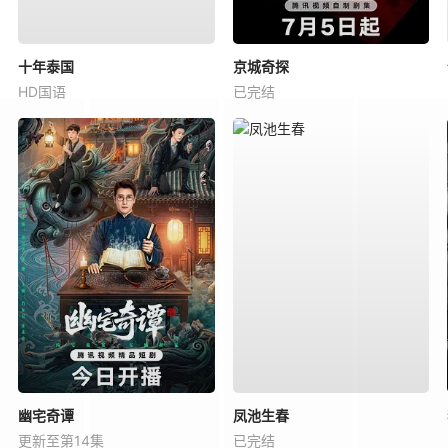
十年泰国
京城奇探
HD国语
已完结
幽宅奇谭
凤池生春
更新至第14集
已完结