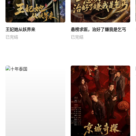
王妃她从妖界来
悬榜求医，治好了嫌我是乞丐
已完结
已完结