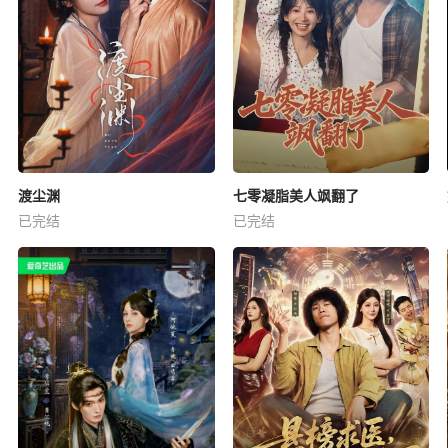
渡尘渊
七零凝脂美人飒翻了
已完结
已完结