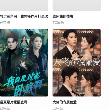
气运三角洲，我凭操作吊打全球
给阿嬷的情书
已完结
TC国语
我真是对家卧底啊
大佬的专属偏爱
已完结
已完结