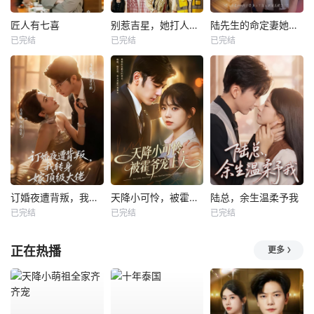
匠人有七喜
别惹吉星，她打人专打脸
陆先生的命定妻她飒又野
已完结
已完结
已完结
订婚夜遭背叛，我转身嫁顶级大佬
天降小可怜，被霍爷宠上天
陆总，余生温柔予我
已完结
已完结
已完结
正在热播
更多