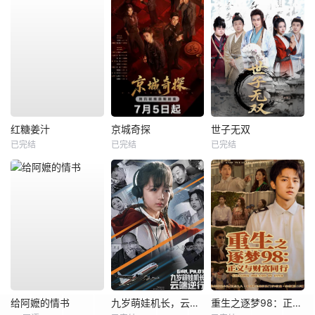
红糖姜汁
京城奇探
世子无双
已完结
已完结
已完结
给阿嬷的情书
九岁萌娃机长，云端逆行
重生之逐梦98：正义与财富同行