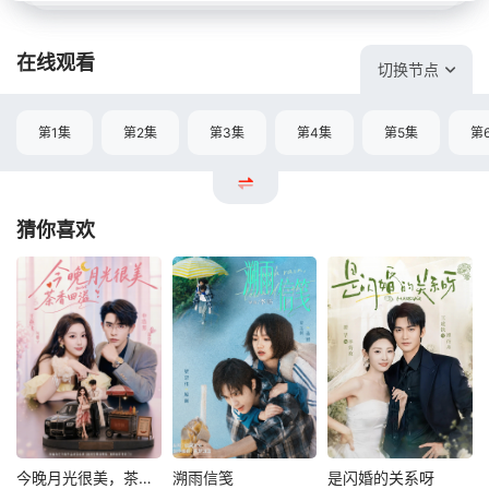
在线观看
切换节点
第1集
第2集
第3集
第4集
第5集
第
猜你喜欢
今晚月光很美，茶香四溢
溯雨信笺
是闪婚的关系呀