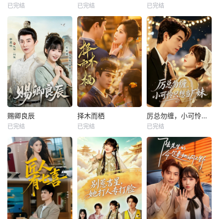
已完结
已完结
已完结
赐卿良辰
择木而栖
厉总勿缠，小可怜只想当厂妹
已完结
已完结
已完结