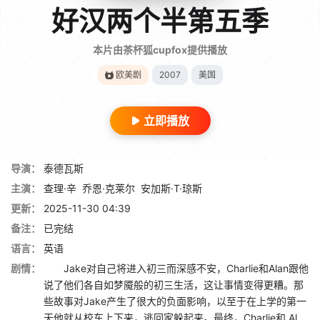
好汉两个半第五季
本片由茶杯狐cupfox提供播放
欧美剧
2007
美国
立即播放
导演：
泰德瓦斯
主演：
查理·辛
乔恩·克莱尔
安加斯·T·琼斯
更新：
2025-11-30 04:39
备注：
已完结
语言：
英语
剧情：
Jake对自己将进入初三而深感不安，Charlie和Alan跟他
说了他们各自如梦魇般的初三生活，这让事情变得更糟。那
些故事对Jake产生了很大的负面影响，以至于在上学的第一
天他就从校车上下来，逃回家躲起来。最终，Charlie和 Al...