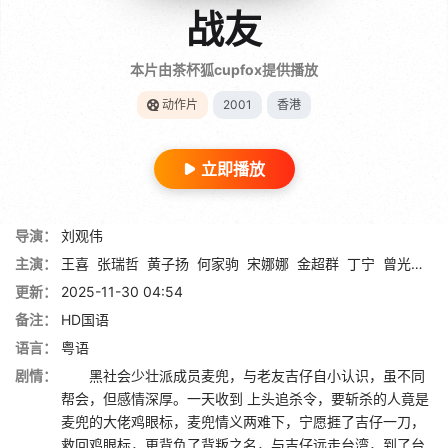
战友
本片由茶杯狐cupfox提供播放
动作片
2001
香港
立即播放
导演：
刘观伟
主演：
王喜
张瑞哲
黄子扬
何家驹
宋娜娜
金超群
丁宁
曾光展
程
更新：
2025-11-30 04:54
备注：
HD国语
语言：
粤语
剧情：
黑社会少壮派成员麦兜，与老友吉仔自小认识，虽不同
帮会，但感情深厚。一天收到 上头追杀令，要斩杀的人竟是
麦兜的大佬鸡眼标，麦兜情义两难下，宁愿捱了吉仔一刀，
救回鸡眼标，更背负了背叛之名，与吉仔远走台湾，到了台