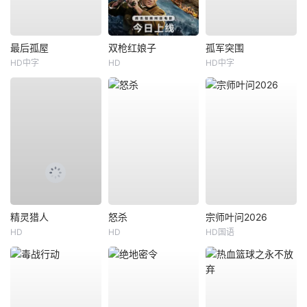
最后孤屋
双枪红娘子
孤军突围
HD中字
HD
HD中字
精灵猎人
怒杀
宗师叶问2026
HD
HD
HD国语