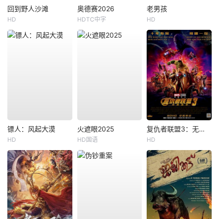
回到野人沙滩
奥德赛2026
老男孩
HD
HDTC中字
HD
镖人：风起大漠
火遮眼2025
复仇者联盟3：无限战争
HD
HD国语
HD