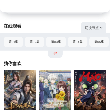
在线观看
切换节点
第01集
第02集
第03集
第04集
第05集
猜你喜欢