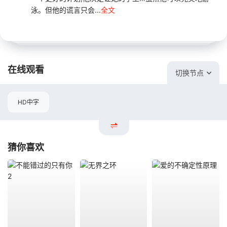
泳。但他的谎言只会...
全文
在线观看
切换节点
HD中字
猜你喜欢