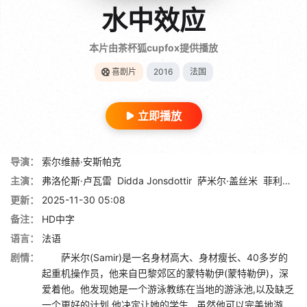
水中效应
本片由茶杯狐cupfox提供播放
喜剧片
2016
法国
立即播放
导演：
索尔维赫·安斯帕克
主演：
弗洛伦斯·卢瓦雷
Didda Jonsdottir
萨米尔·盖丝米
菲利普·雷博
更新：
2025-11-30 05:08
备注：
HD中字
语言：
法语
剧情：
萨米尔(Samir)是一名身材高大、身材瘦长、40多岁的
起重机操作员，他来自巴黎郊区的蒙特勒伊(蒙特勒伊)，深
爱着他。他发现她是一个游泳教练在当地的游泳池,以及缺乏
一个更好的计划,他决定让她的学生…虽然他可以完美地游