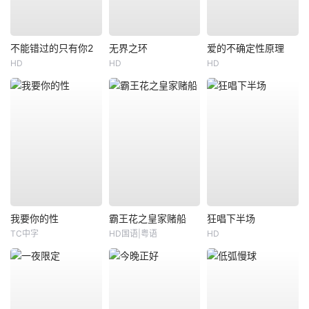
不能错过的只有你2
无界之环
爱的不确定性原理
HD
HD
HD
我要你的性
霸王花之皇家赌船
狂唱下半场
TC中字
HD国语|粤语
HD