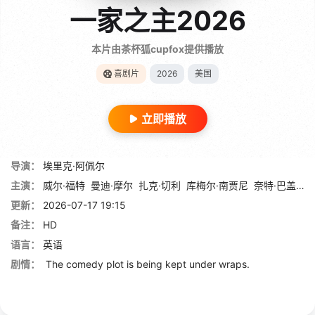
一家之主2026
本片由茶杯狐cupfox提供播放
喜剧片
2026
美国
立即播放
导演：
埃里克·阿佩尔
主演：
威尔·福特
曼迪·摩尔
扎克·切利
库梅尔·南贾尼
奈特·巴盖兹
更新：
2026-07-17 19:15
备注：
HD
语言：
英语
剧情：
The comedy plot is being kept under wraps.