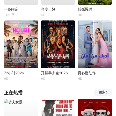
一夜限定
今晚正好
低弧慢球
TC中字
HD
HD
72小时2026
开膛手杰克2026
真心慢动作
HD
HD
HD
正在热播
更多