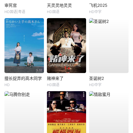
审死官
天灵灵地灵灵
飞机2025
HD国语|粤语
HD国语
HD中字
擅长捉弄的高木同学
赌神来了
圣诞树2
HD
HD国语
HD中字