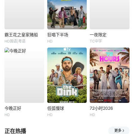
霸王花之皇家赌船
狂唱下半场
一夜限定
HD国语|粤语
HD
TC中字
今晚正好
低弧慢球
72小时2026
HD
HD
HD
正在热播
更多