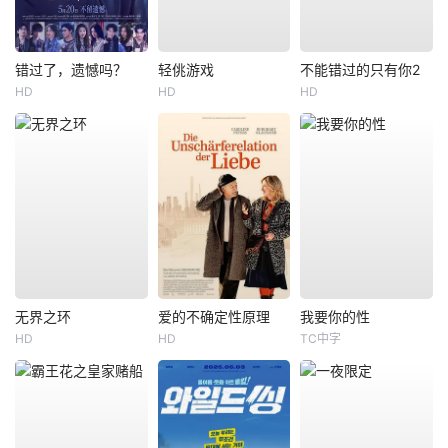
错过了，遗憾吗？
轻佻游戏
不能错过的只有你2
HD
HD
HD
无界之环
爱的不确定性原理
我要你的性
HD
HD
TC中字