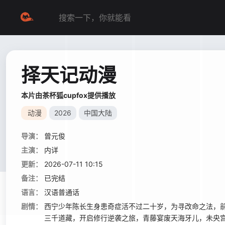
择天记动漫
本片由茶杯狐cupfox提供播放
动漫
2026
中国大陆
导演：
曾元俊
主演：
内详
更新：
2026-07-11 10:15
备注：
已完结
语言：
汉语普通话
剧情：
西宁少年陈长生身患奇症活不过二十岁，为寻改命之法，
三千道藏，开启修行逆袭之旅，青藤宴废天海牙儿，未央宫