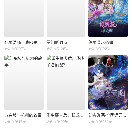
死灵法师！我即是天灾
掌门低调点
缔灵爱水心缠
更新至第07集
更新至第05集
更新至第02集
苏东坡与杭州的故事
重生警犬后，我成了名侦探？
动态漫画·全民诡异：开局掌握零元购
更新至第17集
更新至第10集
更新至第271集