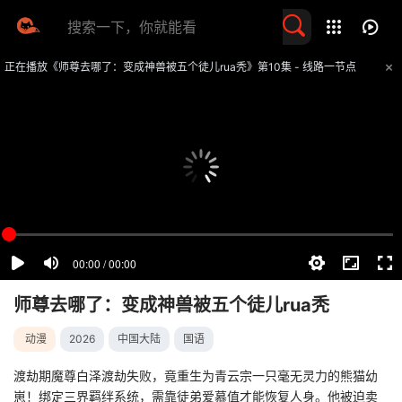
留言求片
正在播放《师尊去哪了：变成神兽被五个徒儿rua秃》第10集 - 线路一节点
提醒
不要轻易相信视频中的任何广告，谨防上当受骗
技巧
如遇视频无法播放或加载速度慢，可尝试切换播放线路
师尊去哪了：变成神兽被五个徒儿rua秃
动漫
2026
中国大陆
国语
渡劫期魔尊白泽渡劫失败，竟重生为青云宗一只毫无灵力的熊猫幼
崽！绑定三界羁绊系统，需靠徒弟爱慕值才能恢复人身。他被迫卖