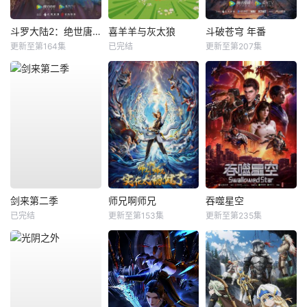
斗罗大陆2：绝世唐门
喜羊羊与灰太狼
斗破苍穹 年番
更新至第164集
已完结
更新至第207集
剑来第二季
师兄啊师兄
吞噬星空
已完结
更新至第153集
更新至第235集