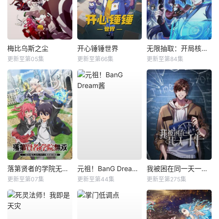
梅比乌斯之尘
开心锤锤世界
无限抽取：开局核平修仙世界动态漫
更新至第05集
更新至第66集
更新至第84集
落第贤者的学院无双第二回转生，S等级作弊魔术师冒险记
元祖！BanG Dream酱
我被困在同一天一千年动态漫
更新至第07集
更新至第44集
更新至第275集