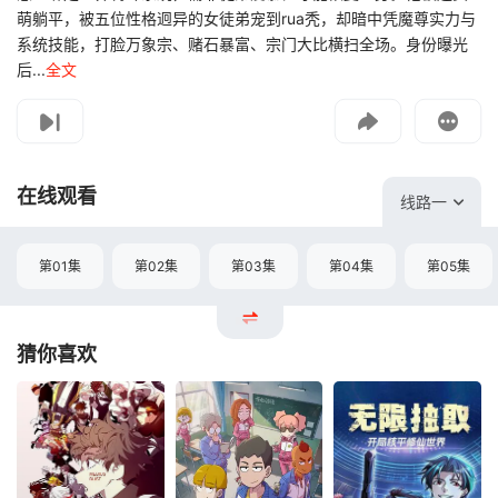
萌躺平，被五位性格迥异的女徒弟宠到rua秃，却暗中凭魔尊实力与
系统技能，打脸万象宗、赌石暴富、宗门大比横扫全场。身份曝光
后...
全文
影片报错
如遇无法播放请提交给我们
在线观看
线路一
第01集
第02集
第03集
第04集
第05集
猜你喜欢