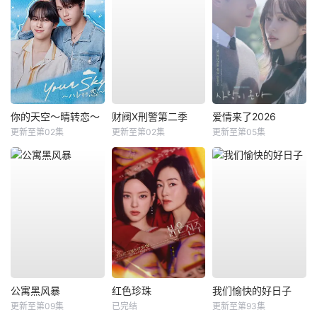
你的天空～晴转恋～
财阀X刑警第二季
爱情来了2026
更新至第02集
更新至第02集
更新至第05集
公寓黑风暴
红色珍珠
我们愉快的好日子
更新至第09集
已完结
更新至第93集