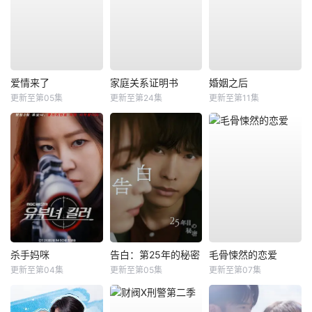
爱情来了
家庭关系证明书
婚姻之后
更新至第05集
更新至第24集
更新至第11集
杀手妈咪
告白：第25年的秘密
毛骨悚然的恋爱
更新至第04集
更新至第05集
更新至第07集